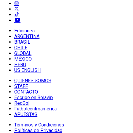
Ediciones
ARGENTINA
BRASIL
CHILE
GLOBAL
MÉXICO
PERU
US ENGLISH
QUIENES SOMOS
STAFF
CONTACTO
Escribe en Bolavip
RedGol
Futbolcentroamerica
APUESTAS
Términos y Condiciones
Políticas de Privacidad