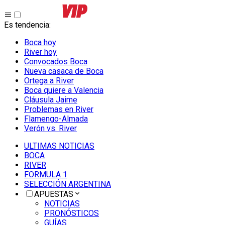
Es tendencia
:
Boca hoy
River hoy
Convocados Boca
Nueva casaca de Boca
Ortega a River
Boca quiere a Valencia
Cláusula Jaime
Problemas en River
Flamengo-Almada
Verón vs. River
ULTIMAS NOTICIAS
BOCA
RIVER
FORMULA 1
SELECCIÓN ARGENTINA
APUESTAS
NOTICIAS
PRONÓSTICOS
GUÍAS