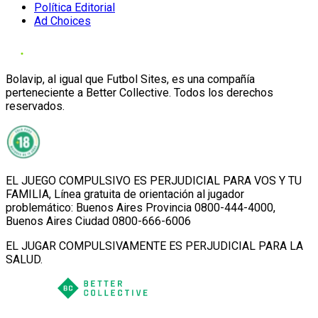
Política Editorial
Ad Choices
Bolavip, al igual que Futbol Sites, es una compañía
perteneciente a Better Collective. Todos los derechos
reservados.
EL JUEGO COMPULSIVO ES PERJUDICIAL PARA VOS Y TU
FAMILIA, Línea gratuita de orientación al jugador
problemático: Buenos Aires Provincia 0800-444-4000,
Buenos Aires Ciudad 0800-666-6006
EL JUGAR COMPULSIVAMENTE ES PERJUDICIAL PARA LA
SALUD.