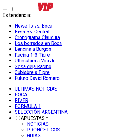
Es tendencia
:
Newell’s vs. Boca
River vs. Central
Cronograma Clausura
Los borrados en Boca
Lencina a Burgos
Racing 1-3 Tigre
Ultimátum a Vini Jr
Sosa deja Racing
Subiabre a Tigre
Futuro David Romero
ULTIMAS NOTICIAS
BOCA
RIVER
FORMULA 1
SELECCIÓN ARGENTINA
APUESTAS
NOTICIAS
PRONÓSTICOS
GUÍAS