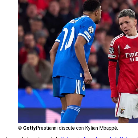
©
Getty
Prestianni discute con Kylian Mbappé.