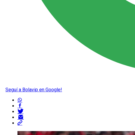
Seguí a Bolavip en Google!