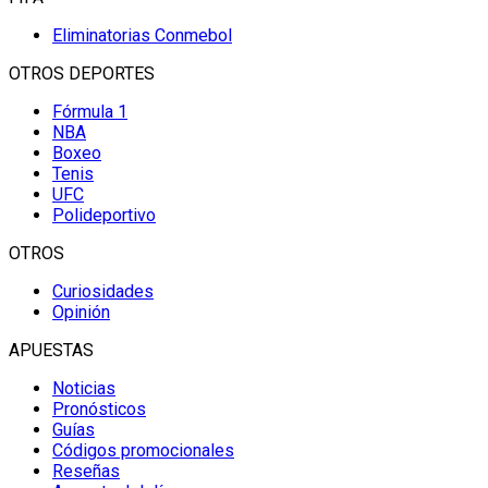
Eliminatorias Conmebol
OTROS DEPORTES
Fórmula 1
NBA
Boxeo
Tenis
UFC
Polideportivo
OTROS
Curiosidades
Opinión
APUESTAS
Noticias
Pronósticos
Guías
Códigos promocionales
Reseñas