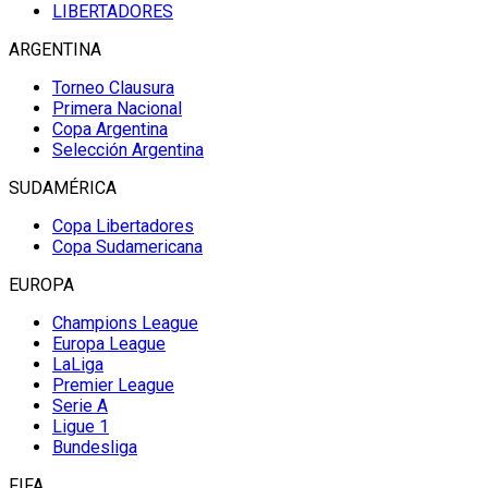
LIBERTADORES
ARGENTINA
Torneo Clausura
Primera Nacional
Copa Argentina
Selección Argentina
SUDAMÉRICA
Copa Libertadores
Copa Sudamericana
EUROPA
Champions League
Europa League
LaLiga
Premier League
Serie A
Ligue 1
Bundesliga
FIFA