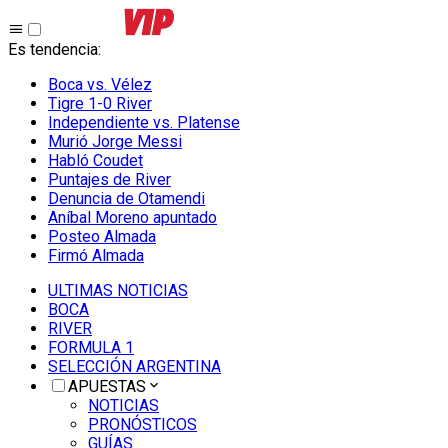
Es tendencia
:
Boca vs. Vélez
Tigre 1-0 River
Independiente vs. Platense
Murió Jorge Messi
Habló Coudet
Puntajes de River
Denuncia de Otamendi
Aníbal Moreno apuntado
Posteo Almada
Firmó Almada
ULTIMAS NOTICIAS
BOCA
RIVER
FORMULA 1
SELECCIÓN ARGENTINA
APUESTAS
NOTICIAS
PRONÓSTICOS
GUÍAS