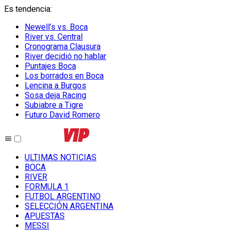
Es tendencia
:
Newell’s vs. Boca
River vs. Central
Cronograma Clausura
River decidió no hablar
Puntajes Boca
Los borrados en Boca
Lencina a Burgos
Sosa deja Racing
Subiabre a Tigre
Futuro David Romero
ULTIMAS NOTICIAS
BOCA
RIVER
FORMULA 1
FUTBOL ARGENTINO
SELECCIÓN ARGENTINA
APUESTAS
MESSI