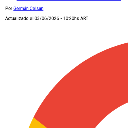
Por
Germán Celsan
Actualizado el
03/06/2026 - 10:20hs ART