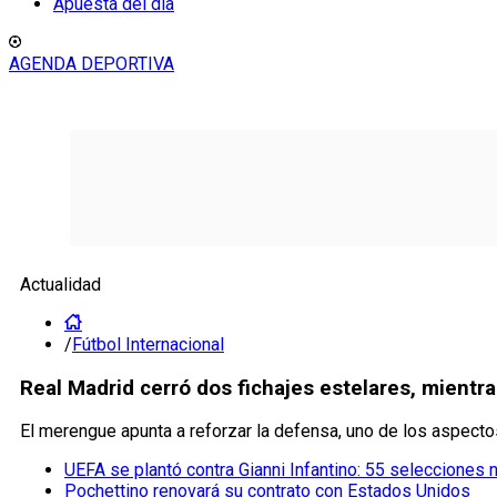
Apuesta del día
AGENDA DEPORTIVA
Actualidad
/
Fútbol Internacional
Real Madrid cerró dos fichajes estelares, mient
El merengue apunta a reforzar la defensa, uno de los aspecto
UEFA se plantó contra Gianni Infantino: 55 selecciones 
Pochettino renovará su contrato con Estados Unidos