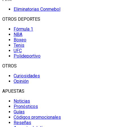
Eliminatorias Conmebol
OTROS DEPORTES
Fórmula 1
NBA
Boxeo
Tenis
UFC
Polideportivo
OTROS
Curiosidades
Opinión
APUESTAS
Noticias
Pronósticos
Guías
Códigos promocionales
Reseñas