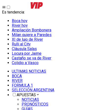
Es tendencia
:
Boca hoy
River hoy
Ampliación Bombonera
Milan quiere a Paredes
XI de lujo de River
Rulli al City
Cláusula Salas
Locura por Jaime
Castaño se va de River
Colidio a Vasco
ULTIMAS NOTICIAS
BOCA
RIVER
FORMULA 1
SELECCIÓN ARGENTINA
APUESTAS
NOTICIAS
PRONÓSTICOS
GUÍAS