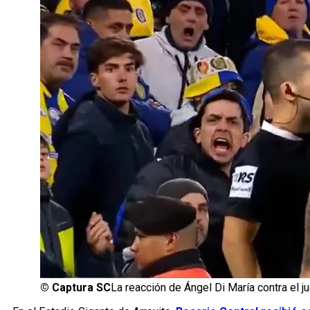
©
Captura SC
La reacción de Ángel Di María contra el ju