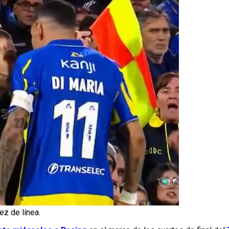
ez de línea.