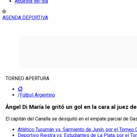
Apuesta del día
AGENDA DEPORTIVA
TORNEO APERTURA
/
Fútbol Argentino
Ángel Di María le gritó un gol en la cara al juez d
El capitán del Canalla se desquitó en el empate parcial de Ga
Atlético Tucumán vs. Sarmiento de Junín, por el Torneo 
Deportivo Riestra vs. Estudiantes de La Plata, por el To