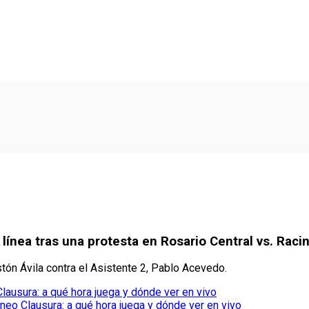
e línea tras una protesta en Rosario Central vs. Raci
stón Ávila contra el Asistente 2, Pablo Acevedo.
Clausura: a qué hora juega y dónde ver en vivo
rneo Clausura: a qué hora juega y dónde ver en vivo