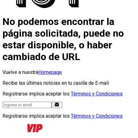
No podemos encontrar la
página solicitada, puede no
estar disponible, o haber
cambiado de URL
Vuelve a nuestra
Homepage
Recibe las últimas noticias en tu casilla de E-mail
Registrarse implica aceptar los
Términos y Condiciones
Registrarse implica aceptar los
Términos y Condiciones