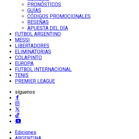
PRONÓSTICOS
GUÍAS
CÓDIGOS PROMOCIONALES
RESEÑAS
APUESTA DEL DÍA
FUTBOL ARGENTINO
MESSI
LIBERTADORES
ELIMINATORIAS
COLAPINTO
EUROPA
FUTBOL INTERNACIONAL
TENIS
PREMIER LEAGUE
síguenos
Ediciones
ARGENTINA