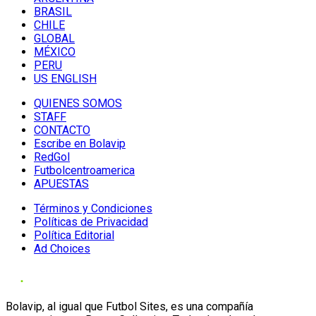
BRASIL
CHILE
GLOBAL
MÉXICO
PERU
US ENGLISH
QUIENES SOMOS
STAFF
CONTACTO
Escribe en Bolavip
RedGol
Futbolcentroamerica
APUESTAS
Términos y Condiciones
Políticas de Privacidad
Política Editorial
Ad Choices
Bolavip, al igual que Futbol Sites, es una compañía