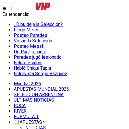
Es tendencia
:
¿Dibu deja la Selección?
Llegó Messi
Posteo Paredes
Volvió la Selección
Posteo Messi
De Paul, picante
Paredes jugó lesionado
Futuro Scaloni
Habló Chiqui Tapia
Entrevista Sergio Vázquez
Mundial 2026
APUESTAS MUNDIAL 2026
SELECCIÓN ARGENTINA
ULTIMAS NOTICIAS
BOCA
RIVER
FORMULA 1
APUESTAS
NOTICIAS