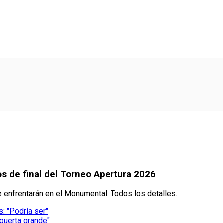
os de final del Torneo Apertura 2026
se enfrentarán en el Monumental. Todos los detalles.
: "Podría ser"
 puerta grande"