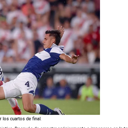
los cuartos de final.