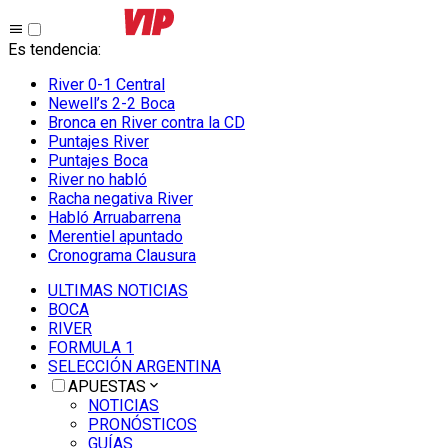
Es tendencia
:
River 0-1 Central
Newell’s 2-2 Boca
Bronca en River contra la CD
Puntajes River
Puntajes Boca
River no habló
Racha negativa River
Habló Arruabarrena
Merentiel apuntado
Cronograma Clausura
ULTIMAS NOTICIAS
BOCA
RIVER
FORMULA 1
SELECCIÓN ARGENTINA
APUESTAS
NOTICIAS
PRONÓSTICOS
GUÍAS