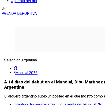
Apuesta del día
AGENDA DEPORTIVA
Selección Argentina
/
Mundial 2026
A 14 días del debut en el Mundial, Dibu Martínez
Argentina
El arquero argentino subió un posteo en el que mostró cómo e
Infantino dio marcha atrás con la venta del Mundial: "No