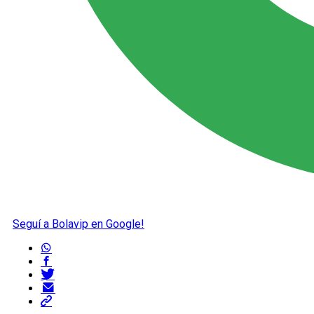
Seguí a Bolavip en Google!