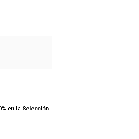
0% en la Selección