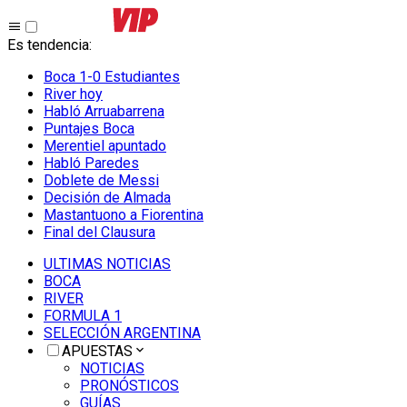
Es tendencia
:
Boca 1-0 Estudiantes
River hoy
Habló Arruabarrena
Puntajes Boca
Merentiel apuntado
Habló Paredes
Doblete de Messi
Decisión de Almada
Mastantuono a Fiorentina
Final del Clausura
ULTIMAS NOTICIAS
BOCA
RIVER
FORMULA 1
SELECCIÓN ARGENTINA
APUESTAS
NOTICIAS
PRONÓSTICOS
GUÍAS