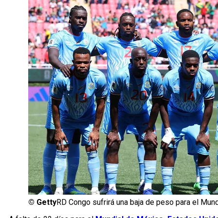
©
Getty
RD Congo sufrirá una baja de peso para el Mund