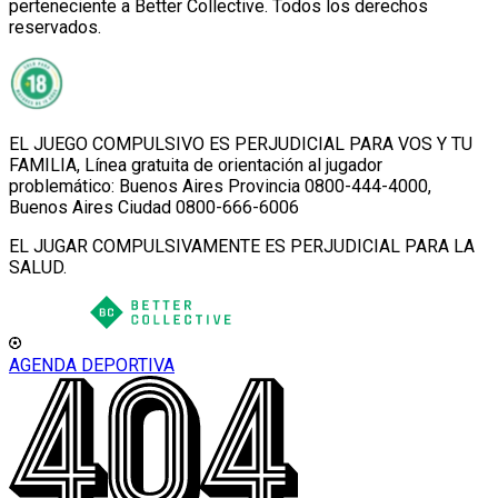
perteneciente a Better Collective. Todos los derechos
reservados.
EL JUEGO COMPULSIVO ES PERJUDICIAL PARA VOS Y TU
FAMILIA, Línea gratuita de orientación al jugador
problemático: Buenos Aires Provincia 0800-444-4000,
Buenos Aires Ciudad 0800-666-6006
EL JUGAR COMPULSIVAMENTE ES PERJUDICIAL PARA LA
SALUD.
AGENDA DEPORTIVA