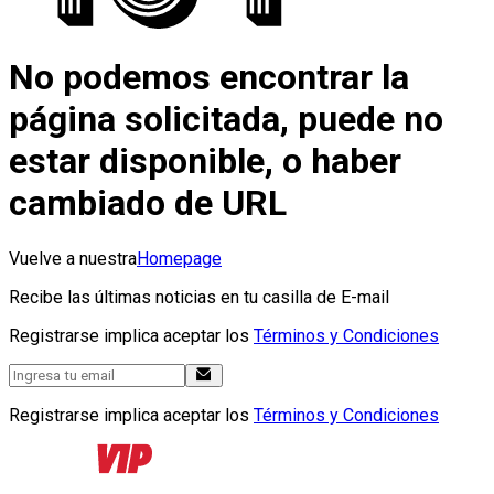
No podemos encontrar la
página solicitada, puede no
estar disponible, o haber
cambiado de URL
Vuelve a nuestra
Homepage
Recibe las últimas noticias en tu casilla de E-mail
Registrarse implica aceptar los
Términos y Condiciones
Registrarse implica aceptar los
Términos y Condiciones