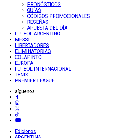
PRONÓSTICOS
GUÍAS
CÓDIGOS PROMOCIONALES
RESEÑAS
APUESTA DEL DÍA
FUTBOL ARGENTINO
MESSI
LIBERTADORES
ELIMINATORIAS
COLAPINTO
EUROPA
FUTBOL INTERNACIONAL
TENIS
PREMIER LEAGUE
síguenos
Ediciones
ARGENTINA