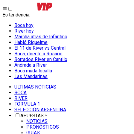
Es tendencia
:
Boca hoy
River hoy
Marcha atrás de Infantino
Habló Riquelme
El 11 de River vs Central
Boca, directo a Rosario
Borrados River en Cantilo
Andrada a River
Boca muda localía
Las Mandarinas
ULTIMAS NOTICIAS
BOCA
RIVER
FORMULA 1
SELECCIÓN ARGENTINA
APUESTAS
NOTICIAS
PRONÓSTICOS
GUÍAS