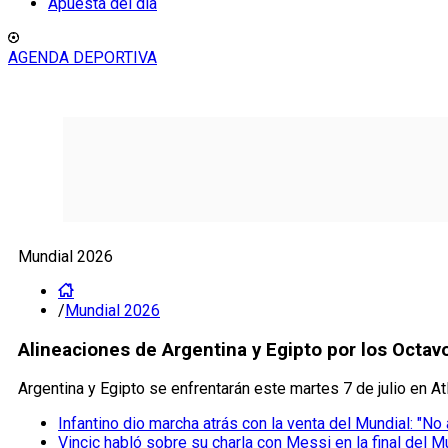
Apuesta del día
AGENDA DEPORTIVA
Mundial 2026
/
Mundial 2026
Alineaciones de Argentina y Egipto por los Octav
Argentina y Egipto se enfrentarán este martes 7 de julio en A
Infantino dio marcha atrás con la venta del Mundial: "No
Vincic habló sobre su charla con Messi en la final del M