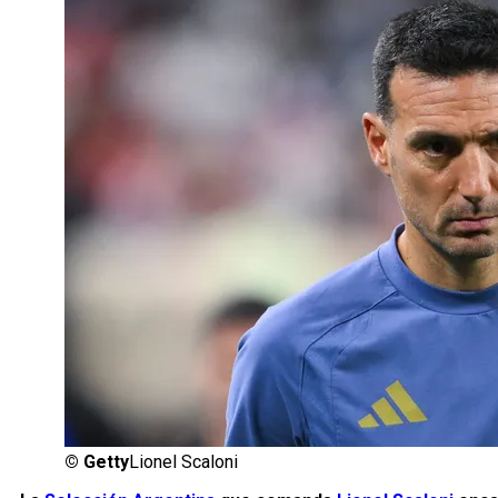
©
Getty
Lionel Scaloni