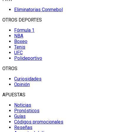
Eliminatorias Conmebol
OTROS DEPORTES
Fórmula 1
NBA
Boxeo
Tenis
UFC
Polideportivo
OTROS
Curiosidades
Opinión
APUESTAS
Noticias
Pronósticos
Guías
Códigos promocionales
Reseñas