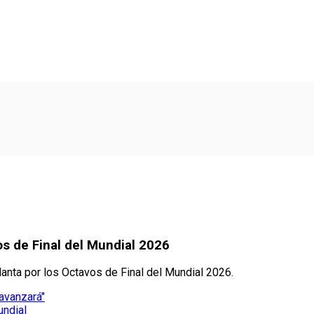
os de Final del Mundial 2026
tlanta por los Octavos de Final del Mundial 2026.
 avanzará"
undial