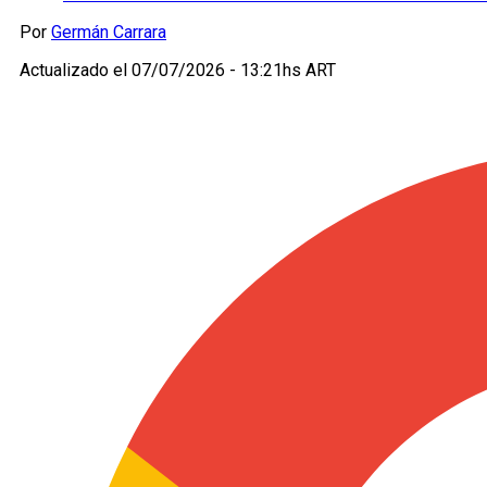
Por
Germán Carrara
Actualizado el
07/07/2026 - 13:21hs ART