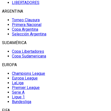
LIBERTADORES
ARGENTINA
Torneo Clausura
Primera Nacional
Copa Argentina
Selección Argentina
SUDAMÉRICA
Copa Libertadores
Copa Sudamericana
EUROPA
Champions League
Europa League
LaLiga
Premier League
Serie A
Ligue 1
Bundesliga
FIFA