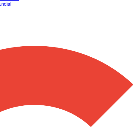
undial