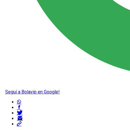
Seguí a Bolavip en Google!