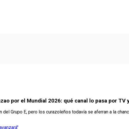
razao por el Mundial 2026: qué canal lo pasa por TV
n del Grupo E, pero los curazoleños todavía se aferran a la cha
 avanzará"