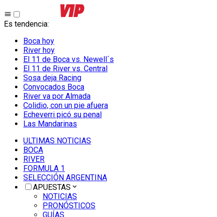
Es tendencia
:
Boca hoy
River hoy
El 11 de Boca vs. Newell´s
El 11 de River vs. Central
Sosa deja Racing
Convocados Boca
River va por Almada
Colidio, con un pie afuera
Echeverri picó su penal
Las Mandarinas
ULTIMAS NOTICIAS
BOCA
RIVER
FORMULA 1
SELECCIÓN ARGENTINA
APUESTAS
NOTICIAS
PRONÓSTICOS
GUÍAS