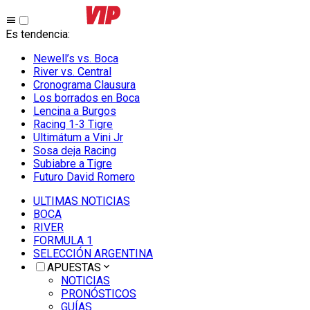
Es tendencia
:
Newell’s vs. Boca
River vs. Central
Cronograma Clausura
Los borrados en Boca
Lencina a Burgos
Racing 1-3 Tigre
Ultimátum a Vini Jr
Sosa deja Racing
Subiabre a Tigre
Futuro David Romero
ULTIMAS NOTICIAS
BOCA
RIVER
FORMULA 1
SELECCIÓN ARGENTINA
APUESTAS
NOTICIAS
PRONÓSTICOS
GUÍAS