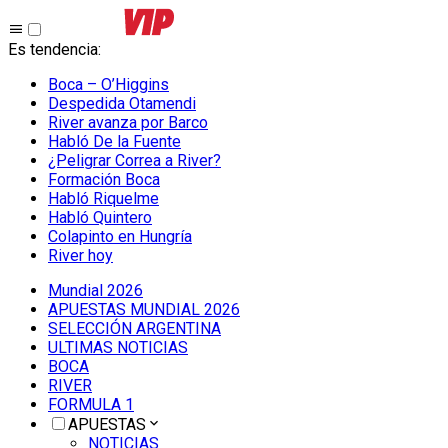
Es tendencia
:
Boca – O’Higgins
Despedida Otamendi
River avanza por Barco
Habló De la Fuente
¿Peligrar Correa a River?
Formación Boca
Habló Riquelme
Habló Quintero
Colapinto en Hungría
River hoy
Mundial 2026
APUESTAS MUNDIAL 2026
SELECCIÓN ARGENTINA
ULTIMAS NOTICIAS
BOCA
RIVER
FORMULA 1
APUESTAS
NOTICIAS