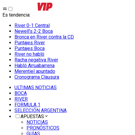
Es tendencia
:
River 0-1 Central
Newell’s 2-2 Boca
Bronca en River contra la CD
Puntajes River
Puntajes Boca
River no habló
Racha negativa River
Habló Arruabarrena
Merentiel apuntado
Cronograma Clausura
ULTIMAS NOTICIAS
BOCA
RIVER
FORMULA 1
SELECCIÓN ARGENTINA
APUESTAS
NOTICIAS
PRONÓSTICOS
GUÍAS