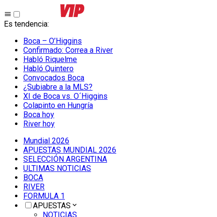
Es tendencia
:
Boca – O’Higgins
Confirmado: Correa a River
Habló Riquelme
Habló Quintero
Convocados Boca
¿Subiabre a la MLS?
XI de Boca vs. O´Higgins
Colapinto en Hungría
Boca hoy
River hoy
Mundial 2026
APUESTAS MUNDIAL 2026
SELECCIÓN ARGENTINA
ULTIMAS NOTICIAS
BOCA
RIVER
FORMULA 1
APUESTAS
NOTICIAS