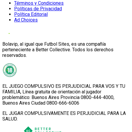
Términos y Condiciones
Políticas de Privacidad
Política Editorial
Ad Choices
Bolavip, al igual que Futbol Sites, es una compañía
perteneciente a Better Collective. Todos los derechos
reservados.
EL JUEGO COMPULSIVO ES PERJUDICIAL PARA VOS Y TU
FAMILIA, Línea gratuita de orientación al jugador
problemático: Buenos Aires Provincia 0800-444-4000,
Buenos Aires Ciudad 0800-666-6006
EL JUGAR COMPULSIVAMENTE ES PERJUDICIAL PARA LA
SALUD.