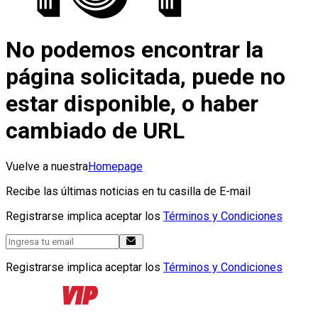
No podemos encontrar la
página solicitada, puede no
estar disponible, o haber
cambiado de URL
Vuelve a nuestra
Homepage
Recibe las últimas noticias en tu casilla de E-mail
Registrarse implica aceptar los
Términos y Condiciones
Registrarse implica aceptar los
Términos y Condiciones