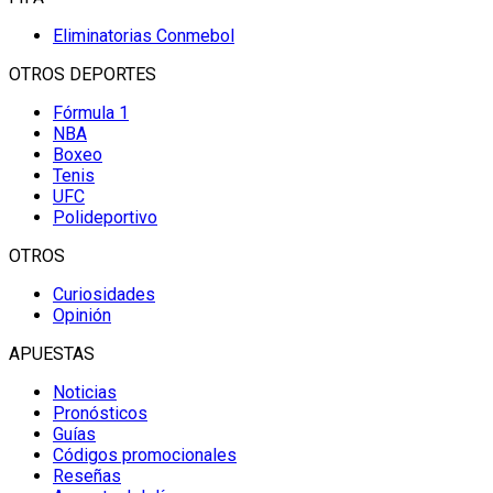
Eliminatorias Conmebol
OTROS DEPORTES
Fórmula 1
NBA
Boxeo
Tenis
UFC
Polideportivo
OTROS
Curiosidades
Opinión
APUESTAS
Noticias
Pronósticos
Guías
Códigos promocionales
Reseñas