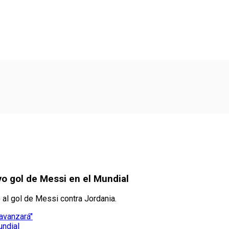
vo gol de Messi en el Mundial
 al gol de Messi contra Jordania.
 avanzará"
undial