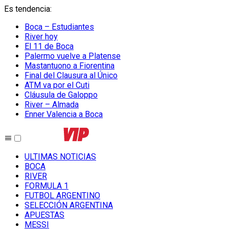
Es tendencia
:
Boca – Estudiantes
River hoy
El 11 de Boca
Palermo vuelve a Platense
Mastantuono a Fiorentina
Final del Clausura al Único
ATM va por el Cuti
Cláusula de Galoppo
River – Almada
Enner Valencia a Boca
ULTIMAS NOTICIAS
BOCA
RIVER
FORMULA 1
FUTBOL ARGENTINO
SELECCIÓN ARGENTINA
APUESTAS
MESSI