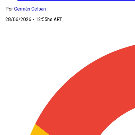
Por
Germán Celsan
28/06/2026 - 12:55hs ART