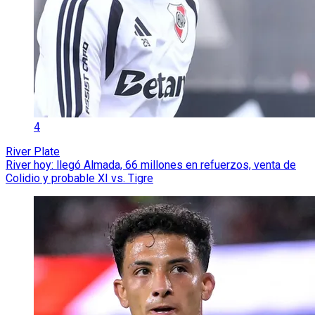
4
River Plate
River hoy: llegó Almada, 66 millones en refuerzos, venta de
Colidio y probable XI vs. Tigre