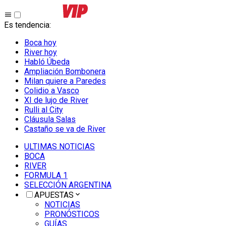
Es tendencia
:
Boca hoy
River hoy
Habló Úbeda
Ampliación Bombonera
Milan quiere a Paredes
Colidio a Vasco
XI de lujo de River
Rulli al City
Cláusula Salas
Castaño se va de River
ULTIMAS NOTICIAS
BOCA
RIVER
FORMULA 1
SELECCIÓN ARGENTINA
APUESTAS
NOTICIAS
PRONÓSTICOS
GUÍAS