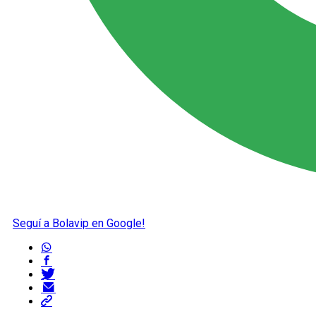
Seguí a Bolavip en Google!