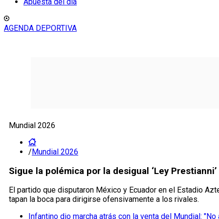
Apuesta del día
AGENDA DEPORTIVA
Mundial 2026
/
Mundial 2026
Sigue la polémica por la desigual ‘Ley Prestianni
El partido que disputaron México y Ecuador en el Estadio Azte
tapan la boca para dirigirse ofensivamente a los rivales.
Infantino dio marcha atrás con la venta del Mundial: "No