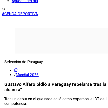
Apuesta del día
AGENDA DEPORTIVA
Selección de Paraguay
/
Mundial 2026
Gustavo Alfaro pidió a Paraguay rebelarse tras la
alcanza”
Tras un debut en el que nada salió como esperaba, el DT de La
competencia.