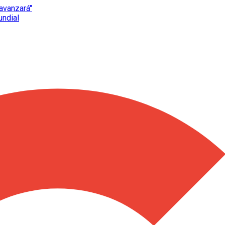
 avanzará"
undial