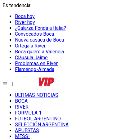
Es tendencia
:
Boca hoy
River hoy
¿Galarza Fonda a Italia?
Convocados Boca
Nueva casaca de Boca
Ortega a River
Boca quiere a Valencia
Cláusula Jaime
Problemas en River
Flamengo-Almada
ULTIMAS NOTICIAS
BOCA
RIVER
FORMULA 1
FUTBOL ARGENTINO
SELECCIÓN ARGENTINA
APUESTAS
MESSI