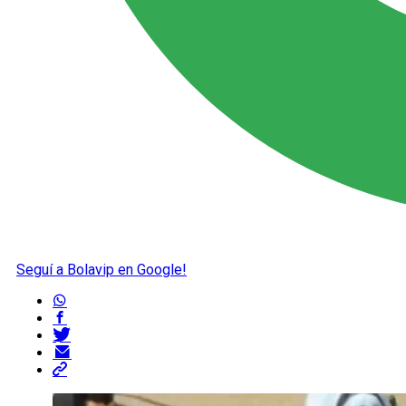
Seguí a Bolavip en Google!