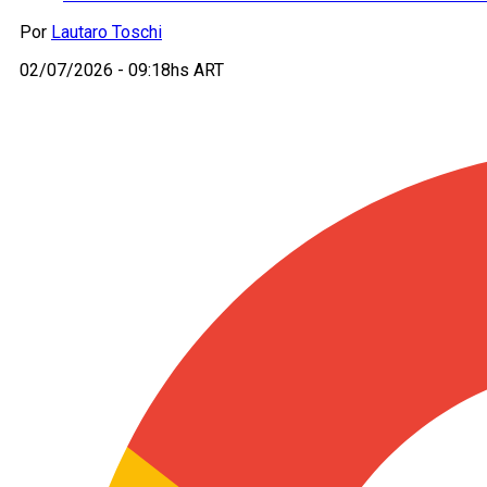
Por
Lautaro Toschi
02/07/2026 - 09:18hs ART