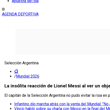
Apuesta del día
AGENDA DEPORTIVA
Selección Argentina
/
Mundial 2026
La insólita reacción de Lionel Messi al ver un ob
El capitán de la Selección Argentina no pudo evitar la risa en 
Infantino dio marcha atrás con la venta del Mundial: "No
Vincic habló sobre su charla con Messi en la final del M