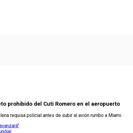
jeto prohibido del Cuti Romero en el aeropuerto
plena requisa policial antes de subir al avión rumbo a Miami.
 avanzará"
undial