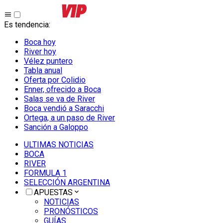
Es tendencia
:
Boca hoy
River hoy
Vélez puntero
Tabla anual
Oferta por Colidio
Enner, ofrecido a Boca
Salas se va de River
Boca vendió a Saracchi
Ortega, a un paso de River
Sanción a Galoppo
ULTIMAS NOTICIAS
BOCA
RIVER
FORMULA 1
SELECCIÓN ARGENTINA
APUESTAS
NOTICIAS
PRONÓSTICOS
GUÍAS