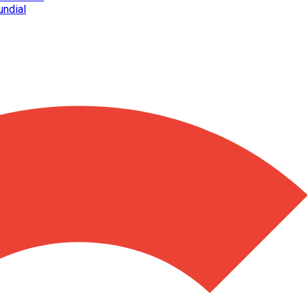
undial