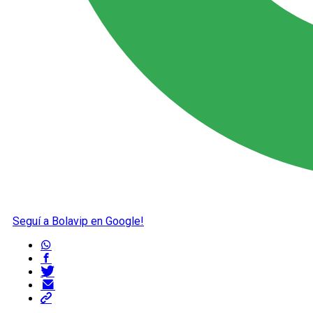
Seguí a Bolavip en Google!