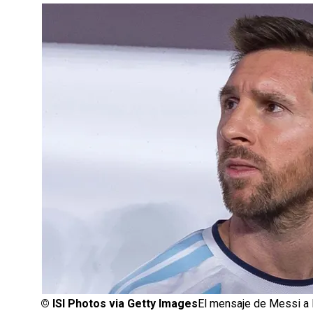
©
ISI Photos via Getty Images
El mensaje de Messi a lo