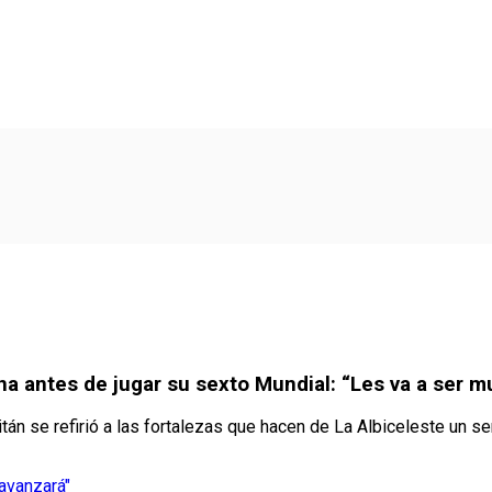
a antes de jugar su sexto Mundial: “Les va a ser muy
n se refirió a las fortalezas que hacen de La Albiceleste un se
 avanzará"