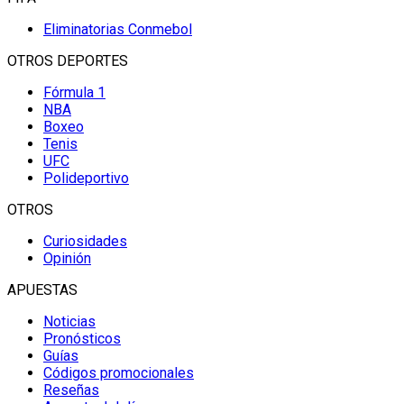
Eliminatorias Conmebol
OTROS DEPORTES
Fórmula 1
NBA
Boxeo
Tenis
UFC
Polideportivo
OTROS
Curiosidades
Opinión
APUESTAS
Noticias
Pronósticos
Guías
Códigos promocionales
Reseñas