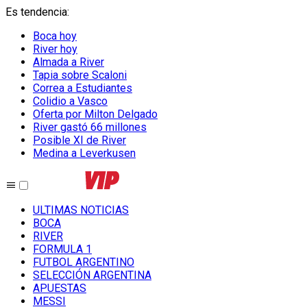
Es tendencia
:
Boca hoy
River hoy
Almada a River
Tapia sobre Scaloni
Correa a Estudiantes
Colidio a Vasco
Oferta por Milton Delgado
River gastó 66 millones
Posible XI de River
Medina a Leverkusen
ULTIMAS NOTICIAS
BOCA
RIVER
FORMULA 1
FUTBOL ARGENTINO
SELECCIÓN ARGENTINA
APUESTAS
MESSI