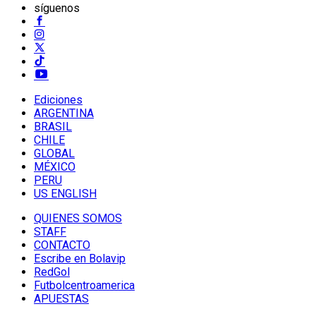
síguenos
Ediciones
ARGENTINA
BRASIL
CHILE
GLOBAL
MÉXICO
PERU
US ENGLISH
QUIENES SOMOS
STAFF
CONTACTO
Escribe en Bolavip
RedGol
Futbolcentroamerica
APUESTAS