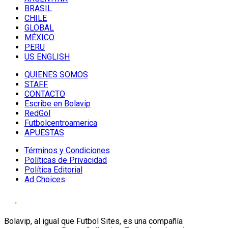
BRASIL
CHILE
GLOBAL
MÉXICO
PERU
US ENGLISH
QUIENES SOMOS
STAFF
CONTACTO
Escribe en Bolavip
RedGol
Futbolcentroamerica
APUESTAS
Términos y Condiciones
Políticas de Privacidad
Política Editorial
Ad Choices
Bolavip, al igual que Futbol Sites, es una compañía