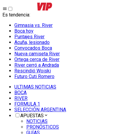
Es tendencia
:
Gimnasia vs. River
Boca hoy
Puntajes River
Acuña, lesionado
Convocados Boca
Nueva camiseta River
Ortega cerca de River
River cerró a Andrada
Rescindió Woiski
Futuro Cuti Romero
ULTIMAS NOTICIAS
BOCA
RIVER
FORMULA 1
SELECCIÓN ARGENTINA
APUESTAS
NOTICIAS
PRONÓSTICOS
GUÍAS