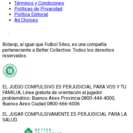
Términos y Condiciones
Políticas de Privacidad
Política Editorial
Ad Choices
Bolavip, al igual que Futbol Sites, es una compañía
perteneciente a Better Collective. Todos los derechos
reservados.
EL JUEGO COMPULSIVO ES PERJUDICIAL PARA VOS Y TU
FAMILIA, Línea gratuita de orientación al jugador
problemático: Buenos Aires Provincia 0800-444-4000,
Buenos Aires Ciudad 0800-666-6006
EL JUGAR COMPULSIVAMENTE ES PERJUDICIAL PARA LA
SALUD.