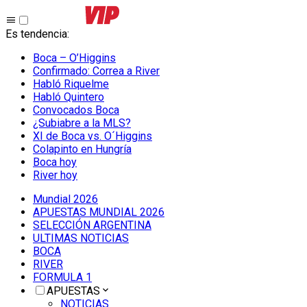
Es tendencia
:
Boca – O’Higgins
Confirmado: Correa a River
Habló Riquelme
Habló Quintero
Convocados Boca
¿Subiabre a la MLS?
XI de Boca vs. O´Higgins
Colapinto en Hungría
Boca hoy
River hoy
Mundial 2026
APUESTAS MUNDIAL 2026
SELECCIÓN ARGENTINA
ULTIMAS NOTICIAS
BOCA
RIVER
FORMULA 1
APUESTAS
NOTICIAS