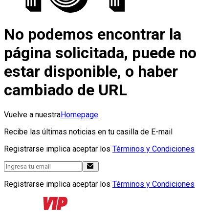
No podemos encontrar la
página solicitada, puede no
estar disponible, o haber
cambiado de URL
Vuelve a nuestra
Homepage
Recibe las últimas noticias en tu casilla de E-mail
Registrarse implica aceptar los
Términos y Condiciones
Registrarse implica aceptar los
Términos y Condiciones