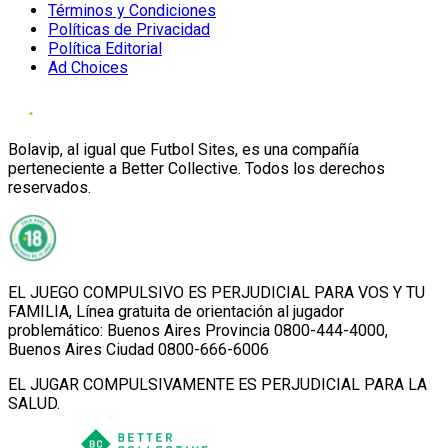
Términos y Condiciones
Políticas de Privacidad
Política Editorial
Ad Choices
Bolavip, al igual que Futbol Sites, es una compañía
perteneciente a Better Collective. Todos los derechos
reservados.
EL JUEGO COMPULSIVO ES PERJUDICIAL PARA VOS Y TU
FAMILIA, Línea gratuita de orientación al jugador
problemático: Buenos Aires Provincia 0800-444-4000,
Buenos Aires Ciudad 0800-666-6006
EL JUGAR COMPULSIVAMENTE ES PERJUDICIAL PARA LA
SALUD.