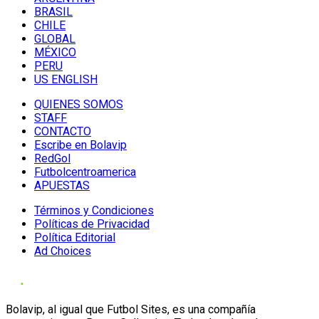
BRASIL
CHILE
GLOBAL
MÉXICO
PERU
US ENGLISH
QUIENES SOMOS
STAFF
CONTACTO
Escribe en Bolavip
RedGol
Futbolcentroamerica
APUESTAS
Términos y Condiciones
Políticas de Privacidad
Política Editorial
Ad Choices
Bolavip, al igual que Futbol Sites, es una compañía