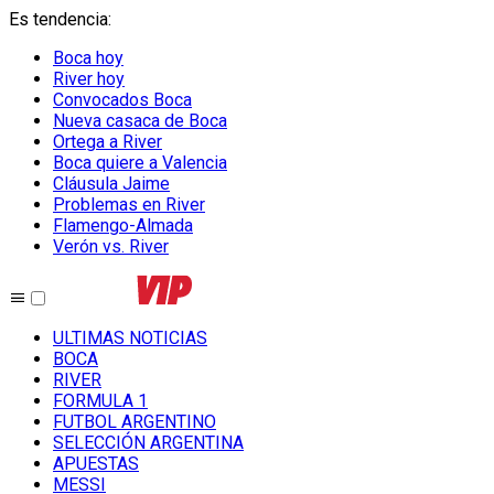
Es tendencia
:
Boca hoy
River hoy
Convocados Boca
Nueva casaca de Boca
Ortega a River
Boca quiere a Valencia
Cláusula Jaime
Problemas en River
Flamengo-Almada
Verón vs. River
ULTIMAS NOTICIAS
BOCA
RIVER
FORMULA 1
FUTBOL ARGENTINO
SELECCIÓN ARGENTINA
APUESTAS
MESSI