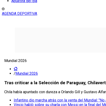
Apuesta del día
AGENDA DEPORTIVA
Mundial 2026
/
Mundial 2026
Tras criticar a la Selección de Paraguay, Chilavert
Chila había apuntado con dureza a Orlando Gill y Gustavo Alfar
Infantino dio marcha atrás con la venta del Mundial: "No
Vincic habló sobre su charla con Messi en la final del M