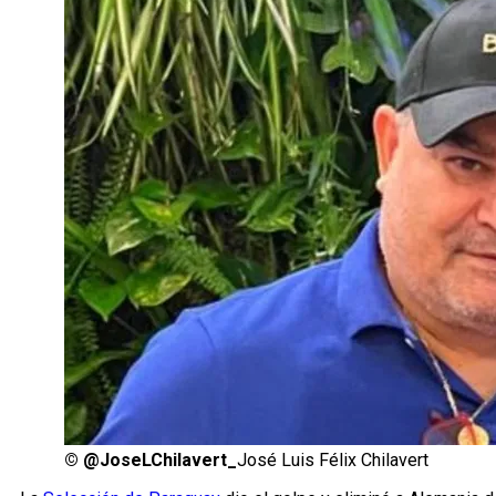
©
@JoseLChilavert_
José Luis Félix Chilavert