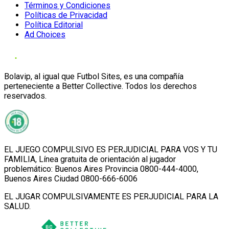
Términos y Condiciones
Políticas de Privacidad
Política Editorial
Ad Choices
Bolavip, al igual que Futbol Sites, es una compañía
perteneciente a Better Collective. Todos los derechos
reservados.
EL JUEGO COMPULSIVO ES PERJUDICIAL PARA VOS Y TU
FAMILIA, Línea gratuita de orientación al jugador
problemático: Buenos Aires Provincia 0800-444-4000,
Buenos Aires Ciudad 0800-666-6006
EL JUGAR COMPULSIVAMENTE ES PERJUDICIAL PARA LA
SALUD.