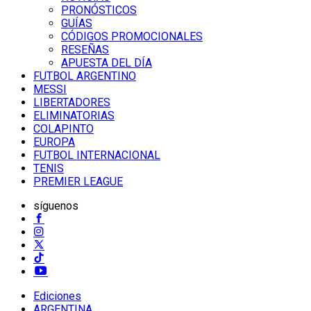
PRONÓSTICOS
GUÍAS
CÓDIGOS PROMOCIONALES
RESEÑAS
APUESTA DEL DÍA
FUTBOL ARGENTINO
MESSI
LIBERTADORES
ELIMINATORIAS
COLAPINTO
EUROPA
FUTBOL INTERNACIONAL
TENIS
PREMIER LEAGUE
síguenos
Ediciones
ARGENTINA