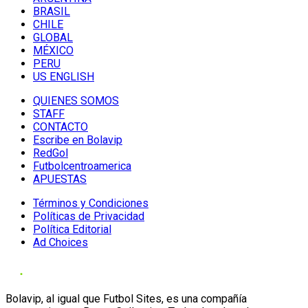
BRASIL
CHILE
GLOBAL
MÉXICO
PERU
US ENGLISH
QUIENES SOMOS
STAFF
CONTACTO
Escribe en Bolavip
RedGol
Futbolcentroamerica
APUESTAS
Términos y Condiciones
Políticas de Privacidad
Política Editorial
Ad Choices
Bolavip, al igual que Futbol Sites, es una compañía