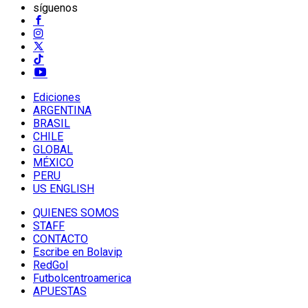
síguenos
Ediciones
ARGENTINA
BRASIL
CHILE
GLOBAL
MÉXICO
PERU
US ENGLISH
QUIENES SOMOS
STAFF
CONTACTO
Escribe en Bolavip
RedGol
Futbolcentroamerica
APUESTAS