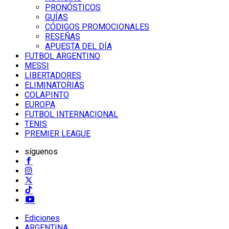
PRONÓSTICOS
GUÍAS
CÓDIGOS PROMOCIONALES
RESEÑAS
APUESTA DEL DÍA
FUTBOL ARGENTINO
MESSI
LIBERTADORES
ELIMINATORIAS
COLAPINTO
EUROPA
FUTBOL INTERNACIONAL
TENIS
PREMIER LEAGUE
síguenos
Ediciones
ARGENTINA