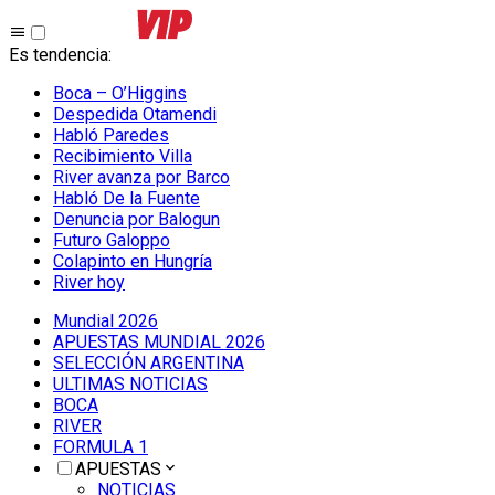
Es tendencia
:
Boca – O’Higgins
Despedida Otamendi
Habló Paredes
Recibimiento Villa
River avanza por Barco
Habló De la Fuente
Denuncia por Balogun
Futuro Galoppo
Colapinto en Hungría
River hoy
Mundial 2026
APUESTAS MUNDIAL 2026
SELECCIÓN ARGENTINA
ULTIMAS NOTICIAS
BOCA
RIVER
FORMULA 1
APUESTAS
NOTICIAS