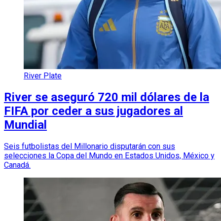
River Plate
River se aseguró 720 mil dólares de la
FIFA por ceder a sus jugadores al
Mundial
Seis futbolistas del Millonario disputarán con sus
selecciones la Copa del Mundo en Estados Unidos, México y
Canadá.