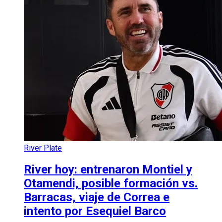
River Plate
River hoy: entrenaron Montiel y
Otamendi, posible formación vs.
Barracas, viaje de Correa e
intento por Esequiel Barco