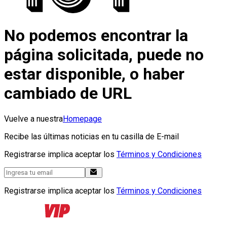
No podemos encontrar la
página solicitada, puede no
estar disponible, o haber
cambiado de URL
Vuelve a nuestra
Homepage
Recibe las últimas noticias en tu casilla de E-mail
Registrarse implica aceptar los
Términos y Condiciones
Registrarse implica aceptar los
Términos y Condiciones