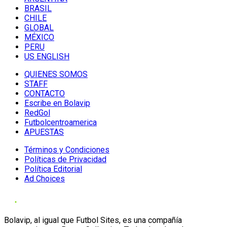
BRASIL
CHILE
GLOBAL
MÉXICO
PERU
US ENGLISH
QUIENES SOMOS
STAFF
CONTACTO
Escribe en Bolavip
RedGol
Futbolcentroamerica
APUESTAS
Términos y Condiciones
Políticas de Privacidad
Política Editorial
Ad Choices
Bolavip, al igual que Futbol Sites, es una compañía