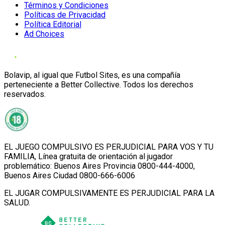
Términos y Condiciones
Políticas de Privacidad
Política Editorial
Ad Choices
Bolavip, al igual que Futbol Sites, es una compañía
perteneciente a Better Collective. Todos los derechos
reservados.
EL JUEGO COMPULSIVO ES PERJUDICIAL PARA VOS Y TU
FAMILIA, Línea gratuita de orientación al jugador
problemático: Buenos Aires Provincia 0800-444-4000,
Buenos Aires Ciudad 0800-666-6006
EL JUGAR COMPULSIVAMENTE ES PERJUDICIAL PARA LA
SALUD.