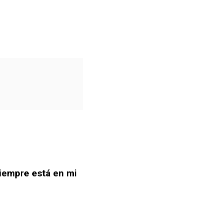
siempre está en mi