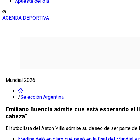
Apuesta del día
AGENDA DEPORTIVA
Mundial 2026
/
Selección Argentina
Emiliano Buendía admite que está esperando el l
cabeza”
El futbolista del Aston Villa admite su deseo de ser parte de
Medina dejó en claro qué pasó en la final del Mundial y 