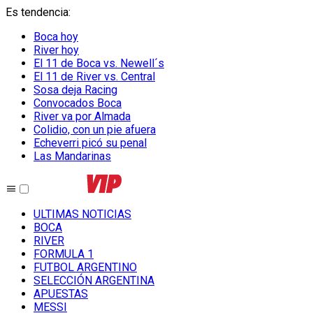
Es tendencia
:
Boca hoy
River hoy
El 11 de Boca vs. Newell´s
El 11 de River vs. Central
Sosa deja Racing
Convocados Boca
River va por Almada
Colidio, con un pie afuera
Echeverri picó su penal
Las Mandarinas
ULTIMAS NOTICIAS
BOCA
RIVER
FORMULA 1
FUTBOL ARGENTINO
SELECCIÓN ARGENTINA
APUESTAS
MESSI