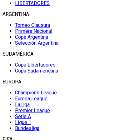
LIBERTADORES
ARGENTINA
Torneo Clausura
Primera Nacional
Copa Argentina
Selección Argentina
SUDAMÉRICA
Copa Libertadores
Copa Sudamericana
EUROPA
Champions League
Europa League
LaLiga
Premier League
Serie A
Ligue 1
Bundesliga
FIFA