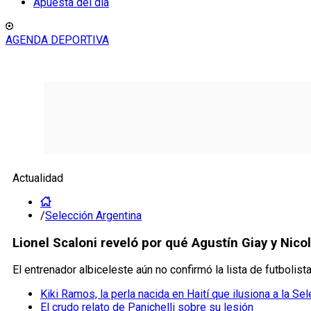
Apuesta del día
AGENDA DEPORTIVA
Actualidad
/
Selección Argentina
Lionel Scaloni reveló por qué Agustín Giay y Nic
El entrenador albiceleste aún no confirmó la lista de futboli
Kiki Ramos, la perla nacida en Haití que ilusiona a la Se
El crudo relato de Panichelli sobre su lesión