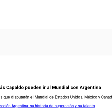
olás Capaldo pueden ir al Mundial con Argentina
stas que disputarán el Mundial de Estados Unidos, México y Canad
lección Argentina: su historia de superación y su talento