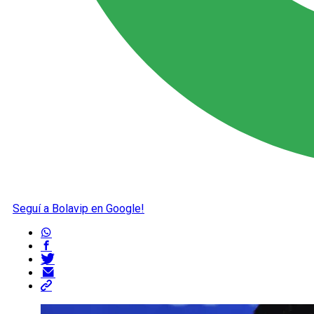
Seguí a Bolavip en Google!