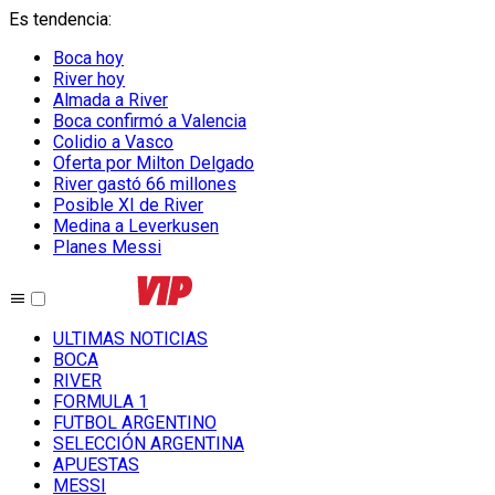
Es tendencia
:
Boca hoy
River hoy
Almada a River
Boca confirmó a Valencia
Colidio a Vasco
Oferta por Milton Delgado
River gastó 66 millones
Posible XI de River
Medina a Leverkusen
Planes Messi
ULTIMAS NOTICIAS
BOCA
RIVER
FORMULA 1
FUTBOL ARGENTINO
SELECCIÓN ARGENTINA
APUESTAS
MESSI