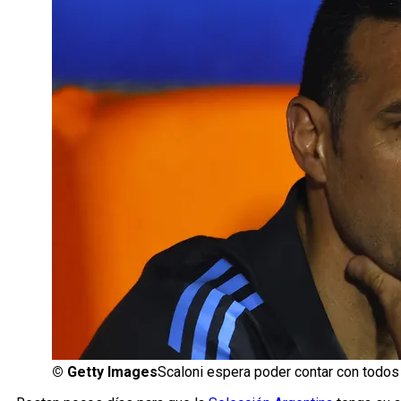
©
Getty Images
Scaloni espera poder contar con todos 