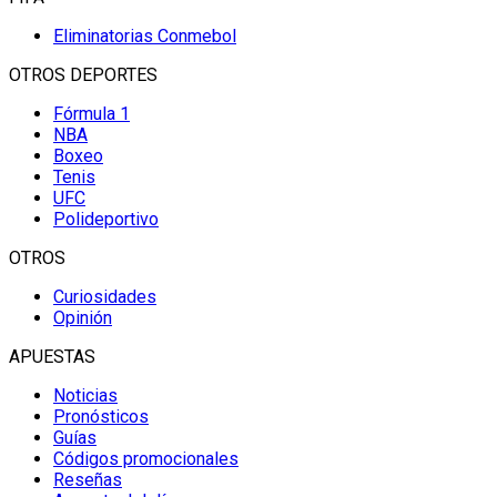
Eliminatorias Conmebol
OTROS DEPORTES
Fórmula 1
NBA
Boxeo
Tenis
UFC
Polideportivo
OTROS
Curiosidades
Opinión
APUESTAS
Noticias
Pronósticos
Guías
Códigos promocionales
Reseñas