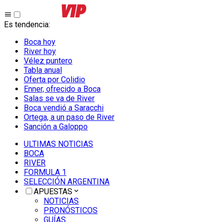
Es tendencia
:
Boca hoy
River hoy
Vélez puntero
Tabla anual
Oferta por Colidio
Enner, ofrecido a Boca
Salas se va de River
Boca vendió a Saracchi
Ortega, a un paso de River
Sanción a Galoppo
ULTIMAS NOTICIAS
BOCA
RIVER
FORMULA 1
SELECCIÓN ARGENTINA
APUESTAS
NOTICIAS
PRONÓSTICOS
GUÍAS