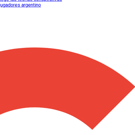
 jugadores argentino