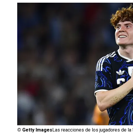
©
Getty Images
Las reacciones de los jugadores de la S