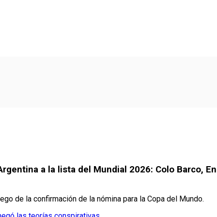
rgentina a la lista del Mundial 2026: Colo Barco, E
ego de la confirmación de la nómina para la Copa del Mundo.
negó las teorías conspirativas