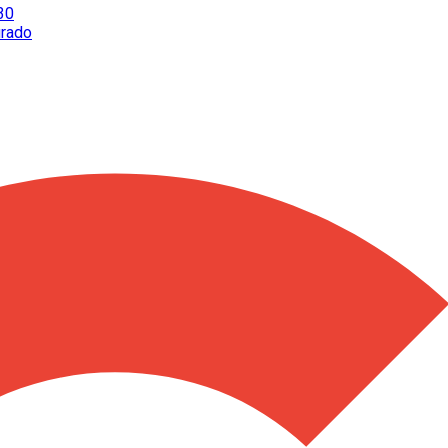
030
urado