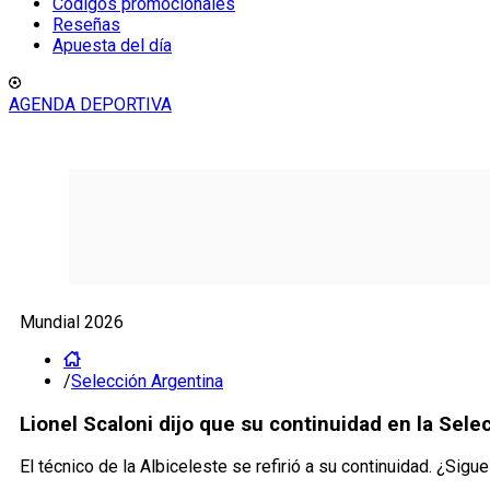
Códigos promocionales
Reseñas
Apuesta del día
AGENDA DEPORTIVA
Mundial 2026
/
Selección Argentina
Lionel Scaloni dijo que su continuidad en la Sel
El técnico de la Albiceleste se refirió a su continuidad. ¿Sig