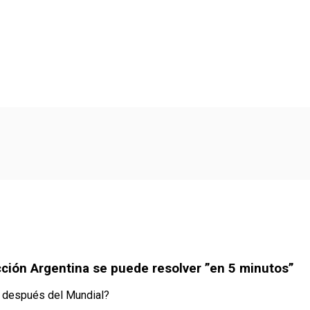
ección Argentina se puede resolver ”en 5 minutos”
ue después del Mundial?