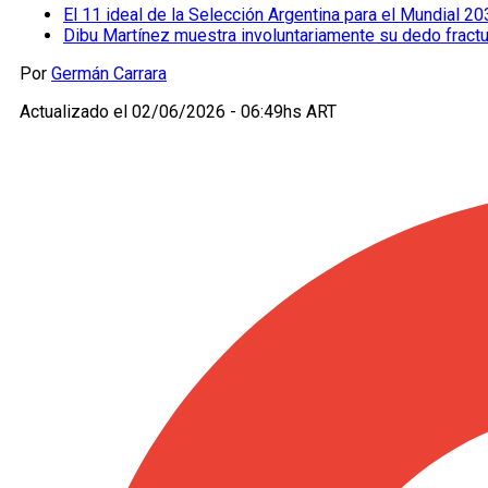
El 11 ideal de la Selección Argentina para el Mundial 2
Dibu Martínez muestra involuntariamente su dedo fract
Por
Germán Carrara
Actualizado el
02/06/2026 - 06:49hs ART