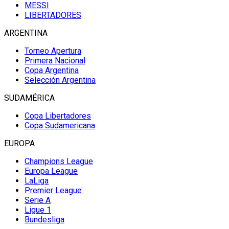
MESSI
LIBERTADORES
ARGENTINA
Torneo Apertura
Primera Nacional
Copa Argentina
Selección Argentina
SUDAMÉRICA
Copa Libertadores
Copa Sudamericana
EUROPA
Champions League
Europa League
LaLiga
Premier League
Serie A
Ligue 1
Bundesliga