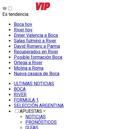
Es tendencia
:
Boca hoy
River hoy
Enner Valencia a Boca
Salas fulminó a River
David Romero a Parma
Recuperados en River
Posible formación Boca
Ortega a River
Molina a Roma
Nueva casaca de Boca
ULTIMAS NOTICIAS
BOCA
RIVER
FORMULA 1
SELECCIÓN ARGENTINA
APUESTAS
NOTICIAS
PRONÓSTICOS
GUÍAS