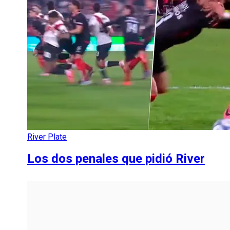
River Plate
Los dos penales que pidió River