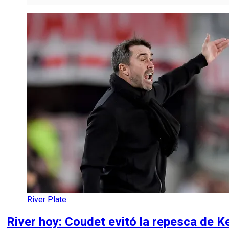
River Plate
River hoy: Coudet evitó la repesca de K