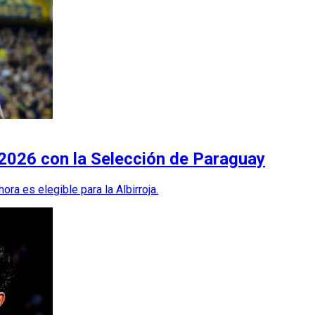
 2026 con la Selección de Paraguay
ora es elegible para la Albirroja.