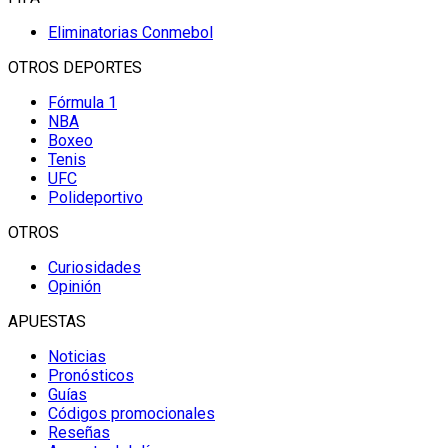
Eliminatorias Conmebol
OTROS DEPORTES
Fórmula 1
NBA
Boxeo
Tenis
UFC
Polideportivo
OTROS
Curiosidades
Opinión
APUESTAS
Noticias
Pronósticos
Guías
Códigos promocionales
Reseñas