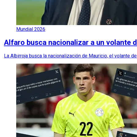
Mundial 2026
Alfaro busca nacionalizar a un volante 
La Albirroja busca la nacionalización de Mauricio, el volante